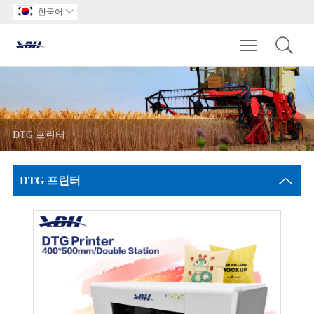
한국어

Toggle main m
DTG 프린터
DTG 프린터