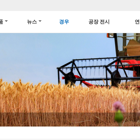
품
뉴스
경우
공장 전시
연