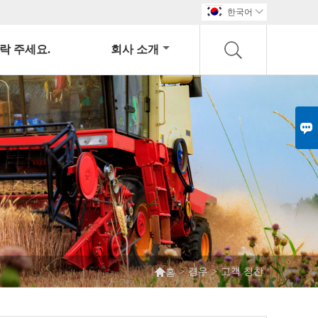
한국어

락 주세요.
회사 소개


>
경우
>
고객 칭찬
홈