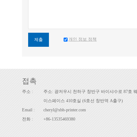
개인 정보 정책
제출
접촉
주소 :
주소: 광저우시 천하구 창반구 바이샤수로 87호 
이스페이스 410호실 (6호선 창반역 A출구)
Email :
cheryl@xbh-printer.com
전화 :
+86-13535469380