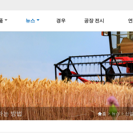
품
뉴스
경우
공장 전시
연
하는 방법

>
뉴스
>
산업
홈