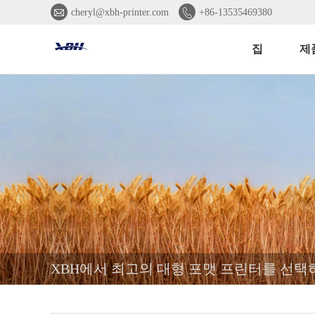


cheryl@xbh-printer.com
+86-13535469380
집
제
XBH에서 최고의 대형 포맷 프린터를 선택