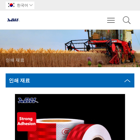
한국어

Toggle main m
인쇄 재료
인쇄 재료