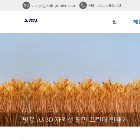


cheryl@xbh-printer.com
+86-13535469380
집
제
병용 A3 3D 자외선 평판 프린터 인쇄기