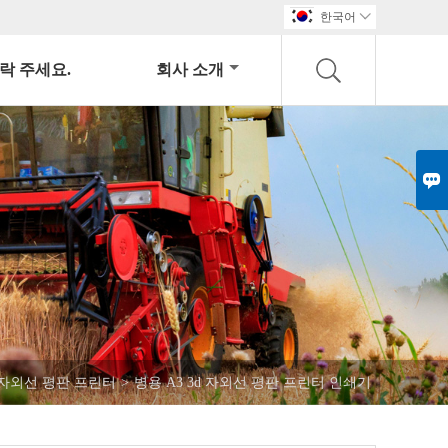
한국어

락 주세요.
회사 소개

자외선 평판 프린터
>
병용 A3 3d 자외선 평판 프린터 인쇄기