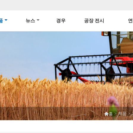
품
뉴스
경우
공장 전시
연

>
제품
>
홈