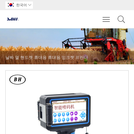
한국어

Toggle main m
날짜 열 핸드젯 휴대용 휴대용 잉크젯 프린터