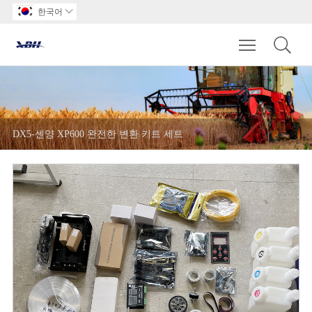
한국어

Toggle main m
DX5-센양 XP600 완전한 변환 키트 세트