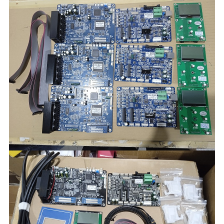
패키지
안쪽에 스폰지가 들어 있는 판지 상자
조건
좋은 품질의 100% 새로운 브랜드
배송 방법
DHL /EMS /페덱스 /중국 항공 우편