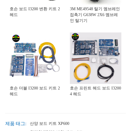
호손 보드 I3200 변환 키트 2
3M ME49548 탈기 멤브레인
헤드
접촉기 G638W 2X6 멤브레
인 탈기기
호손 더블 I3200 보드 키트 2
호손 프린트 헤드 보드 I3200
헤드
4 헤드
제품 태그:
산양 보드 키트 XP600