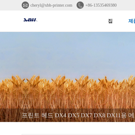


cheryl@xbh-printer.com
+86-13535469380
집
제
프린트 헤드 DX4 DX5 DX7 DX8 DX11용