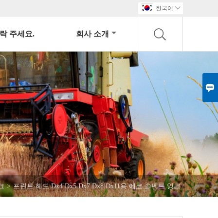
한국어

락 주세요.
회사 소개

크
>
프린트 헤드 Dx4 Dx5 Dx7 Dx8 Dx11용 에코 솔벤트 잉크