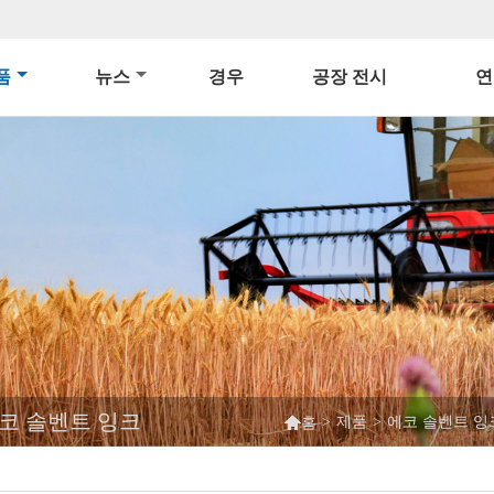
품
뉴스
경우
공장 전시
연
 에코 솔벤트 잉크

>
제품
>
에코 솔벤트 잉
홈