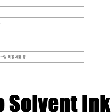
터
 아크릴 목공예품 등