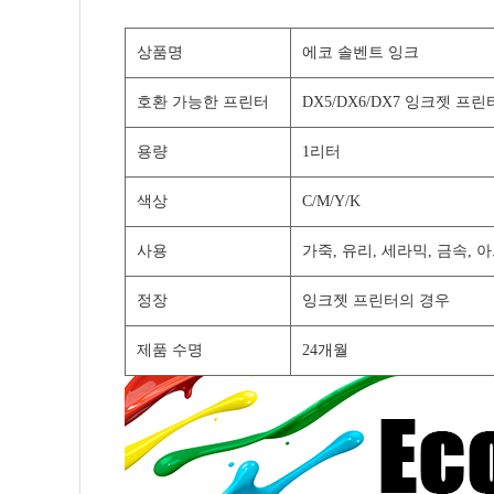
상품명
에코 솔벤트 잉크
호환 가능한 프린터
DX5/DX6/DX7 잉크젯 프린
용량
1리터
색상
C/M/Y/K
사용
가죽, 유리, 세라믹, 금속,
정장
잉크젯 프린터의 경우
제품 수명
24개월