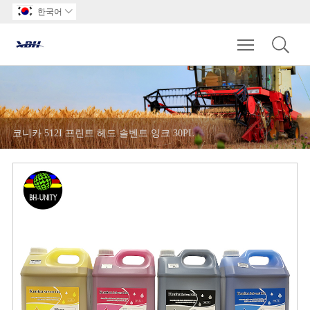
한국어

Toggle main m
코니카 512I 프린트 헤드 솔벤트 잉크 30PL